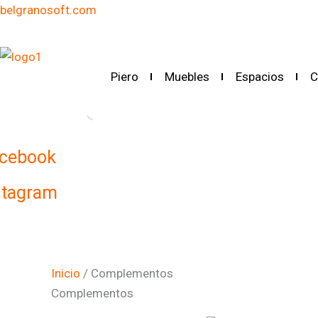
Ir
belgranosoft.com
al
contenido
Piero
Muebles
Espacios
C
cebook
stagram
Inicio
/ Complementos
Complementos