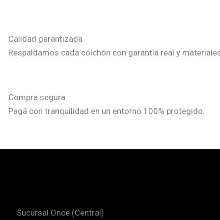
Calidad garantizada
Respaldamos cada colchón con garantía real y materiales
Compra segura
Pagá con tranquilidad en un entorno 100% protegido.
Sucursal Once (Central)