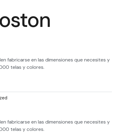
o
r
Boston
k
a
m
en fabricarse en las dimensiones que necesites y
000 telas y colores.
ized
en fabricarse en las dimensiones que necesites y
000 telas y colores.