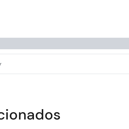
r
acionados