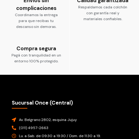
Envíos sin
Calidad garantizada
complicaciones
Respaldamos cada colchón
con garantía real y
Coordinamos la entrega
materiales confiables.
para que recibas tu
descanso sin demoras.
Compra segura
Pagá con tranquilidad en un
entorno 100% protegido.
Sucursal Once (Central)
Av. Belgrano 2802, esquina Jujuy
(011) 4957-2663
Lu. a Sab. de 09:30 a 19:30 / Dom. de 11:30 a 19.