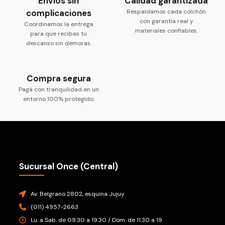
Envíos sin
Calidad garantizada
complicaciones
Respaldamos cada colchón
con garantía real y
Coordinamos la entrega
materiales confiables.
para que recibas tu
descanso sin demoras.
Compra segura
Pagá con tranquilidad en un
entorno 100% protegido.
Sucursal Once (Central)
Av. Belgrano 2802, esquina Jujuy
(011) 4957-2663
Lu. a Sab. de 09:30 a 19:30 / Dom. de 11:30 a 19.